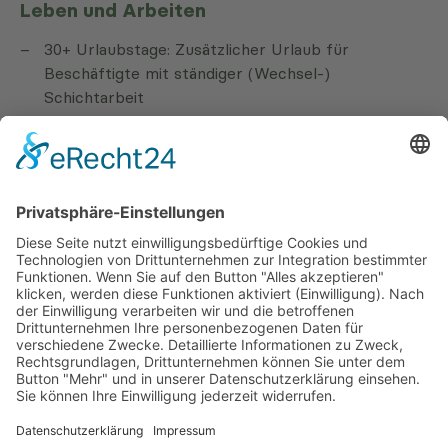
Leben und Arbeiten
30+ Urlaubstage: Zusätzlicher Urlaub für
Beschäftigte mit ständiger (Wechsel-)
Schichtarbeit
Sonderurlaub: Bezahlte Freistellung, z.B. bei der
Geburt Ihres Kindes
Flexible Arbeitszeitmodelle und verlässliche
Dienstpläne
, Teilzeit meist möglich
Vielfältige Aufstiegschancen: Zahlreiche
Möglichkeiten zur fachlichen Spezialisierung und
persönlichen Entwicklung
Qualifizierte und strukturierte Einarbeitung
Modernste technische Ausstattung
Kostenlose Mitarbeiter-Parkplätze
Neubau und Erweiterung unserer Kliniken nach
zukunftsorientierten Maßstäben
Mitarbeiter-Events, z.B. Sommerfest,
Betriebsausflüge