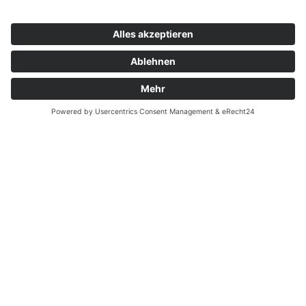
Hervorragende Verkehrsinfrastruktur und
attraktive Freizeitmöglichkeiten
: Die Region
Hochfranken ist ein Magnet für Sportler,
Naturliebhaber und Ruhesuchende
Notfall
EN
Gesund im Job
i-gb Gesundheitsangebot:
Seit April 2022 können
sich alle Beschäftigten im Rahmen des i-gb
Gesundheitsangebots für ihre Aktivitäten bei
verschiedensten Gesundheitsanbietern belohnen
lassen. Sie können etwa
vergünstigt schwimmen
gehen und in der Therme entspannen oder
attraktive Ermäßigungen beim Besuch von
Fitness- oder Yogastudios und auch
Physiotherapiepraxen
erhalten. Zudem werden
individuelle Gesundheitsaktivitäten an der frischen