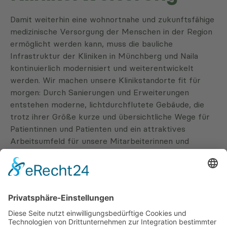
Damit weiterhin eine wohnortnahe und zukunftsfähige
medizinische Versorgung der Menschen in der Region
ermöglicht werden kann, muss die bauliche
Infrastruktur der Kliniken in Münchberg und Naila
kontinuierlich modernisiert und weiterentwickelt
werden. Wir machen unsere Klinikstandorte fit für
morgen: Durch Sanierungen und Erweiterungen
entstehen moderne, lichtdurchflutete Gebäude, die
trotz ihrer Größe kurze und übersichtliche Wege für
Patientinnen und Patienten und ein attraktives
Arbeitsumfeld für unsere Mitarbeiterinnen und
Mitarbeiter bieten.
Sanierung & Klinikerweiterung Münchberg
Baustellenkamera Münchberg