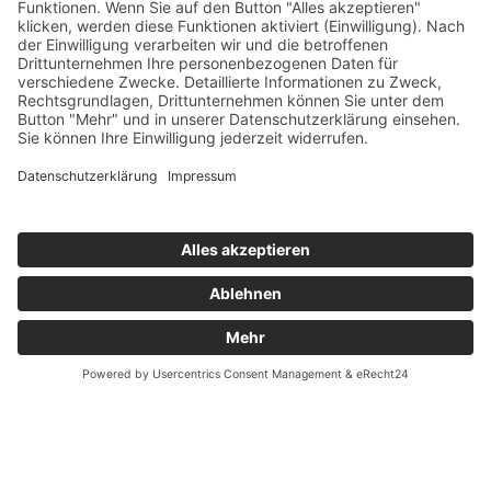
Sanierung & Klinikerweiterung Naila
Bau-Newsletter
Notfall
EN