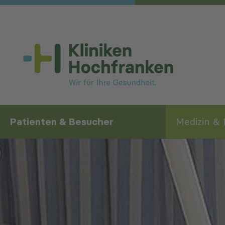
Skip to main content
(current)
Patienten & Besucher
Medizin & 