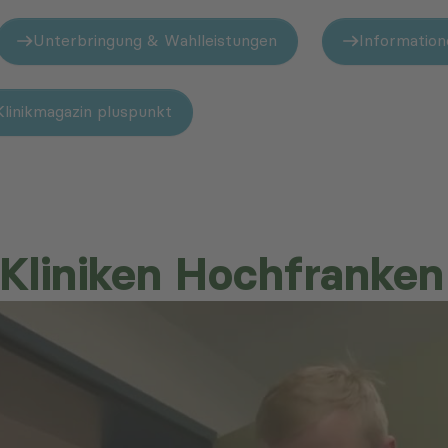
Unterbringung & Wahlleistungen
Information
Klinikmagazin pluspunkt
e Kliniken Hochfranken