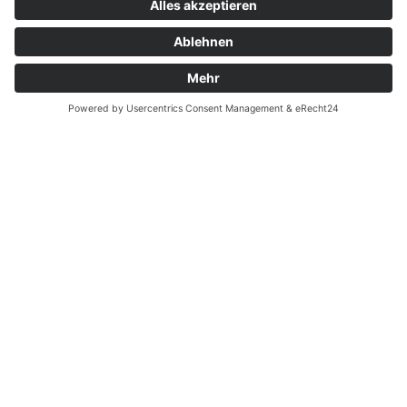
zusammengefasst.
Patienteninformation zum Jahresbericht
2023
Notfall
EN
Ihre
Ansprechpartnerinnen