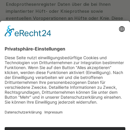
Endoprothesenregister Daten über die bei Ihnen
implantierter Hüft- oder Knieprothese sowie
eventuellen Voroperationen an Hüfte oder Knie. Diese
Daten werden verschlüsselt an das
Endoprothesenregister übermittelt und dort
ausgewertet. Wichtig für Sie ist, dass die
Übermittlung von unserem EndoProthetikZentrum an
das Endoprothesenregister in pseudonomysierter
Form erfolgt.
Patienteninformation zum
Jahresbericht 2023
Seit 2020 veröffentlicht das EPRD jährlich eine eigene
Patienteninformation. Sie enthält zentrale Ergebnisse
der Datenauswertung aus dem jeweiligen
Jahresbericht – kurz und patientenverständlich