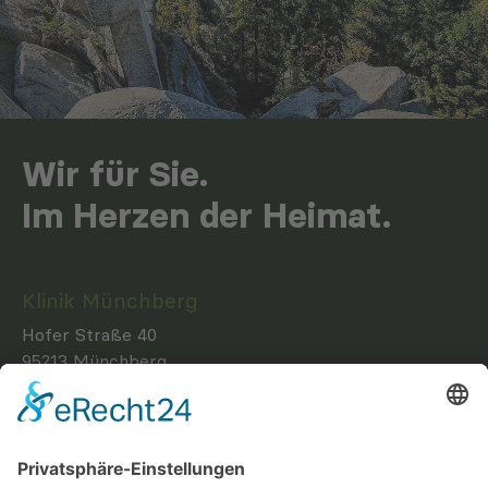
Wir für Sie.
Im Herzen der Heimat.
Klinik Münchberg
Hofer Straße 40
95213 Münchberg
Telefon:
09251 872-0
E-Mail:
info(at)kliniken-hochfranken.de
Klinik Naila