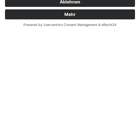
Bettina Döbel
Notfall
EN
Diabetesassistentin DDG
Gesundheits- und Krankenpflegerin
Unser Leistungsspektrum
Wir informieren Betroffene und gerne auch die
Angehörigen über alles Wissenswerte rund um die
Erkrankung und deren Behandlungsmöglichkeiten.
Gemeinsam besprechen wir, wie man seinen Alltag mit
Diabetes meistern und das Risiko für
Folgeerkrankungen (z.B. Herzinfarkt, Schlaganfall,
diabetische Fußerkrankung, Gefäßverengungen,